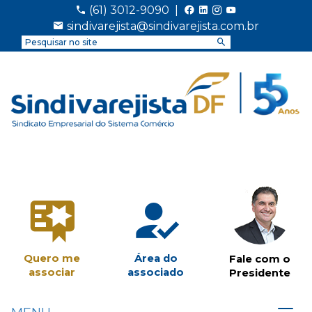
(61) 3012-9090
|
sindivarejista@sindivarejista.com.br
Quero me
Área do
Fale com o
associar
associado
Presidente