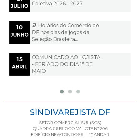
Coletiva 2026 - 2027
JULHO
📆 Horários do Comércio do
10
DF nos dias de jogos da
JUNHO
Seleção Brasileira...
COMUNICADO AO LOJISTA
15
- FERIADO DO DIA 1° DE
ABRIL
MAIO
SINDIVAREJISTA DF
SETOR COMERCIAL SUL (SCS)
QUADRA 06 BLOCO "A" LOTE N° 206
EDIFÍCIO NEWTON ROSSI - 4° ANDAR