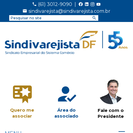
(61) 3012-9090
|
sindivarejista@sindivarejista.com.br
Quero me
Área do
Fale com o
associar
associado
Presidente